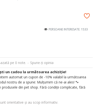
PERSOANE INTERESATE: 1533
azată pe 0 note.
-
Spune-ţi opinia
i un cadou la următoarea achiziție!
 trimitem automat un cupon de -10% valabil la următoarea
ul nostru de a spune: Mulțumim că ne-ai ales! 🐾
 produsele din pet shop. Fără condiții complicate, fără
sunt orientative și au scop informativ.