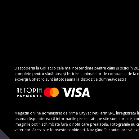
Descoperiți la GoPet.ro cele mai noi tendințe pentru câini și pisici în 20
complete pentru sănătatea și fericirea animalelor de companie: de la mâ
experții GoPet.ro sunt întotdeauna la dispoziția dumneavoastră!
Magazin online administrat de firma CityVet Pet Farm SRL, înregistrată 
asuma răspunderea că informațiile prezentate pe site sunt corecte, complete
imaginile pot fi schimbate fără o notificare prealabilă. Fotografiile nu
veterinar. Acest site folosește cookie-uri. Navigând în continuare vă e