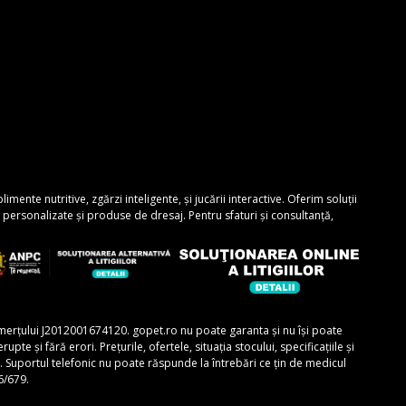
nte nutritive, zgărzi inteligente, și jucării interactive. Oferim soluții
personalizate și produse de dresaj. Pentru sfaturi și consultanță,
comerțului J2012001674120. gopet.ro nu poate garanta și nu își poate
e și fără erori. Prețurile, ofertele, situația stocului, specificațiile și
r. Suportul telefonic nu poate răspunde la întrebări ce țin de medicul
6/679.