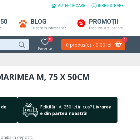
AUTENTIFICARE
INREGISTRARE
650
BLOG
PROMOȚII
?
Ce scriem interesant?
Produse la super preț
0
0
0 produs(e) - 0,00 lei
Favorite
MARIMEA M, 75 X 50CM
 de
Felicitări! Ai 250 lei în coș?
Livrarea
e din partea noastră
!
nibil în depozit.