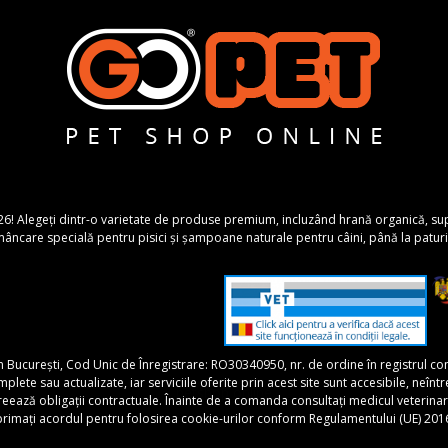
26! Alegeți dintr-o varietate de produse premium, incluzând hrană organică, suplime
ncare specială pentru pisici și șampoane naturale pentru câini, până la paturi 
în București, Cod Unic de Înregistrare: RO30340950, nr. de ordine în registrul 
 sau actualizate, iar serviciile oferite prin acest site sunt accesibile, neîntrerupt
 creează obligații contractuale. Înainte de a comanda consultați medicul veterina
xprimați acordul pentru folosirea cookie-urilor conform Regulamentului (UE) 201