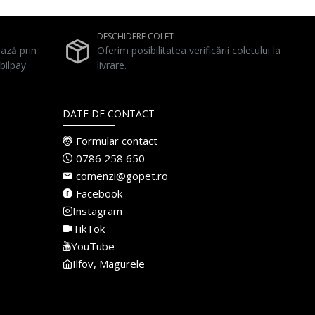
DESCHIDERE COLET
ează prin
Oferim posibilitatea verificării coletului la
bilpay.
livrare.
DATE DE CONTACT
Formular contact
0786 258 650
comenzi@gopet.ro
Facebook
Instagram
TikTok
YouTube
Ilfov, Magurele