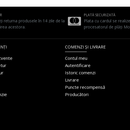
UR
PLATĂ SECURIZATĂ
ți returna produsele în 14 zile de la
Plata cu cardul se realiz
irea acestora.
procesatorul de plăți Mo
NȚI
COMENZI ȘI LIVRARE
ecvente
Contul meu
etur
Autentificare
ur
Istoric comenzi
Livrare
Puncte recompensă
nzie
Producători