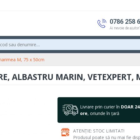
0786 258 
Ai nevoie de ajutor
 marimea M, 75 x 50cm
E, ALBASTRU MARIN, VETEXPERT, 
Livrare prin curier în
DOAR 24
ore
, oriunde în țară
ATENȚIE: STOC LIMITAT!
Produsul poate să nu mai fie dispo