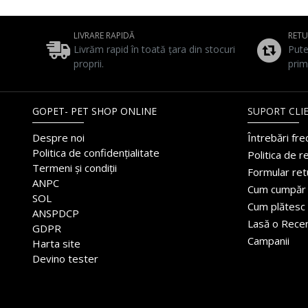
LIVRARE RAPIDĂ
RET
Livrăm rapid în toată țara din stocuri
Pute
proprii.
prim
GOPET- PET SHOP ONLINE
SUPORT CLIE
Despre noi
Întrebări fr
Politica de confidențialitate
Politica de r
Termeni și condiții
Formular ret
ANPC
Cum cumpăr
SOL
Cum plătesc
ANSPDCP
Lasă o Rece
GDPR
Campanii
Harta site
Devino tester