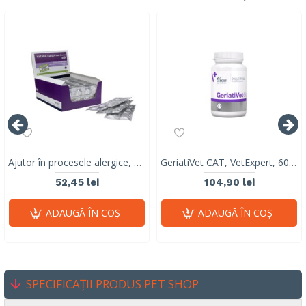
Ajutor în procesele alergice, Histamin LARGE BREED Stangest, blister, 8 tablete
GeriatiVet CAT, VetExpert, 60 capsule
52,45 lei
104,90 lei
ADAUGĂ ÎN COŞ
ADAUGĂ ÎN COŞ
SPECIFICAȚII PRODUS PET SHOP