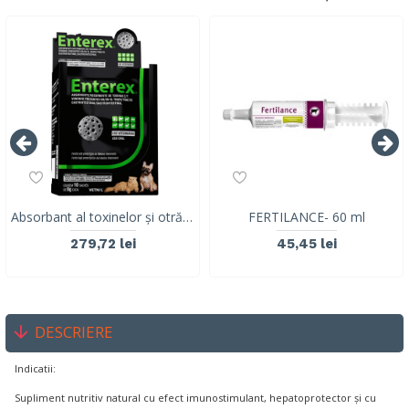
Absorbant al toxinelor și otrăvurilor prezente în tractul gastrointestinal, Enterex®, Vetnil, 10 PLICURI, 8G
FERTILANCE- 60 ml
279,72 lei
45,45 lei
DESCRIERE
Indicatii:
Supliment nutritiv natural cu efect imunostimulant, hepatoprotector și cu