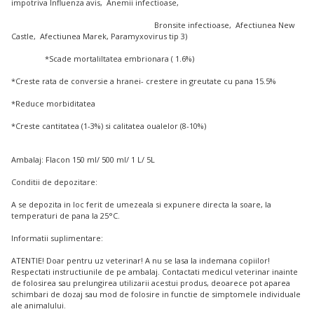
impotriva Influenza avis, Anemii infectioase,
Bronsite infectioase, Afectiunea New
Castle, Afectiunea Marek, Paramyxovirus tip 3)
*Scade mortaliltatea embrionara ( 1.6%)
*Creste rata de conversie a hranei- crestere in greutate cu pana 15.5%
*Reduce morbiditatea
*Creste cantitatea (1-3%) si calitatea oualelor (8-10%)
Ambalaj: Flacon 150 ml/ 500 ml/ 1 L/ 5L
Conditii de depozitare:
A se depozita in loc ferit de umezeala si expunere directa la soare, la
temperaturi de pana la 25°C.
Informatii suplimentare:
ATENTIE! Doar pentru uz veterinar! A nu se lasa la indemana copiilor!
Respectati instructiunile de pe ambalaj. Contactati medicul veterinar inainte
de folosirea sau prelungirea utilizarii acestui produs, deoarece pot aparea
schimbari de dozaj sau mod de folosire in functie de simptomele individuale
ale animalului.