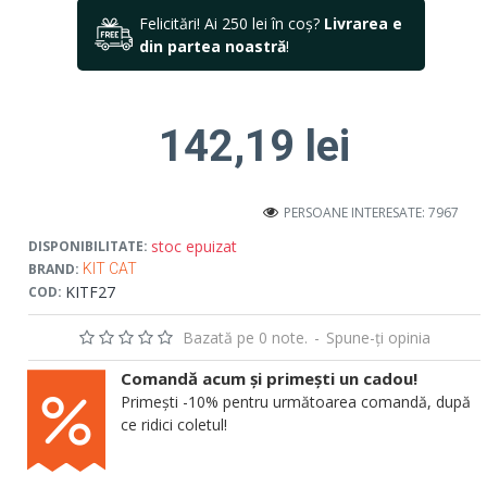
Felicitări! Ai 250 lei în coș?
Livrarea e
din partea noastră
!
142,19 lei
PERSOANE INTERESATE: 7967
stoc epuizat
DISPONIBILITATE:
BRAND:
KIT CAT
KITF27
COD:
Bazată pe 0 note.
-
Spune-ţi opinia
Comandă acum și primești un cadou!
Primești -10% pentru următoarea comandă, după
ce ridici coletul!