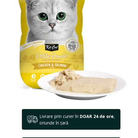
Livrare prin curier în
DOAR 24 de ore
,
oriunde în țară