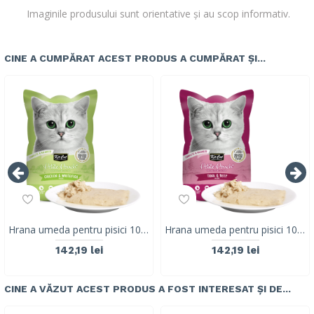
Imaginile produsului sunt orientative și au scop informativ.
CINE A CUMPĂRAT ACEST PRODUS A CUMPĂRAT ȘI...
Hrana umeda pentru pisici 100% holistica, Kit Cat Petite Pouch 70g, pui si biban de mare, 24 plicuri x 70g
Hrana umeda pentru pisici 100% holistica, Kit Cat Petite Pouch 70g, ton si vita, 24 plicuri x 70g
142,19 lei
142,19 lei
CINE A VĂZUT ACEST PRODUS A FOST INTERESAT ȘI DE...