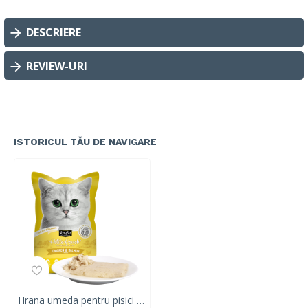
DESCRIERE
REVIEW-URI
ISTORICUL TĂU DE NAVIGARE
Hrana umeda pentru pisici 100% holistica, Kit Cat Petite Pouch, pui si somon, 24 plicuri x 70g