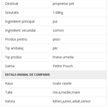
Destinat
proprietar pet
Greutate
1.68kg
Ingredient principal
pui
Ingredient secundar
somon
Produs pentru
pisici
Tip ambalaj
plic
Tip produs
hrana umeda
Gama
Petite Pouch
DETALII ANIMAL DE COMPANIE
Rasa
toate rasele
Talie
mica,medie,mare
Varsta
kitten,junior,adult,senior