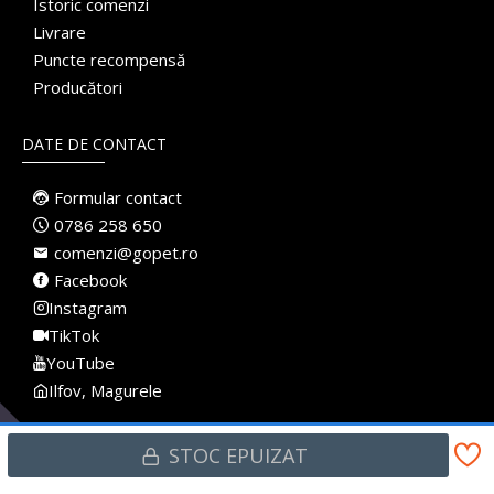
Istoric comenzi
Livrare
Puncte recompensă
Producători
DATE DE CONTACT
Formular contact
0786 258 650
comenzi@gopet.ro
Facebook
Instagram
TikTok
YouTube
Ilfov, Magurele
STOC EPUIZAT
Made with
♥
in Romania · Pet Shop Online · Toate drepturile rezervate